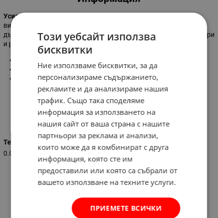
Усилена корда за тримери
Magus
Duo
- изработена от
висококачествен найлон с усилена сърцевина за повишена
Този уебсайт използва
дълготрайност. За употреба с бензинови и електрически тримери
и ръчни косачки на трева.
бисквитки
Диаметър:
2,4 мм
Ние използваме бисквитки, за да
Дължина:
15 м
персонализираме съдържанието,
Профил:
квадрат
рекламите и да анализираме нашия
трафик. Също така споделяме
информация за използването на
Характеристики
нашия сайт от ваша страна с нашите
партньори за реклама и анализи,
Тегло (кг.)
които може да я комбинират с друга
0.090
информация, която сте им
предоставили или която са събрали от
вашето използване на техните услуги.
ПРИЕМЕТЕ ВСИЧКИ