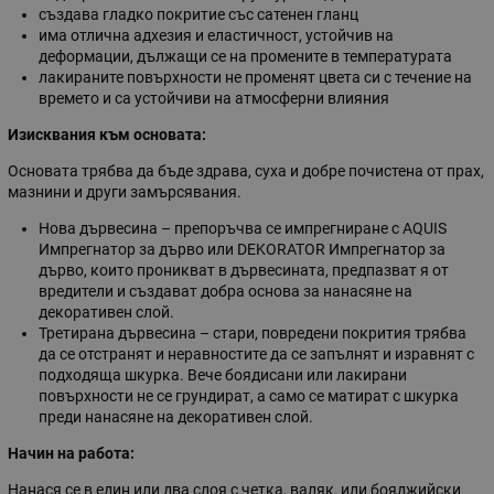
създава гладко покритие със сатенен гланц
има отлична адхезия и еластичност, устойчив на
деформации, дължащи се на промените в температурата
лакираните повърхности не променят цвета си с течение на
времето и са устойчиви на атмосферни влияния
Изисквания към основата:
Основата трябва да бъде здрава, суха и добре почистена от прах,
мазнини и други замърсявания.
Нова дървесина – препоръчва се импрегниране с AQUIS
Импрегнатор за дърво или DEKORATOR Импрегнатор за
дърво, които проникват в дървесината, предпазват я от
вредители и създават добра основа за нанасяне на
декоративен слой.
Третирана дървесина – стари, повредени покрития трябва
да се отстранят и неравностите да се запълнят и изравнят с
подходяща шкурка. Вече боядисани или лакирани
повърхности не се грундират, а само се матират с шкурка
преди нанасяне на декоративен слой.
Начин на работа:
Нанася се в един или два слоя с четка, валяк, или бояджийски