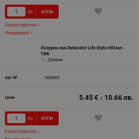
бр.
КУПИ
Бърза поръчка
Резервирай
Лазурен лак Dekorator Life Style 650 мл -
ТИК
Сравни
560460
5.45
€
10.66
лв.
/
бр.
КУПИ
Бърза поръчка