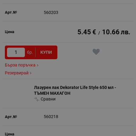
560203
5.45
€
10.66
лв.
/
бр.
КУПИ
Бърза поръчка
Резервирай
Лазурен лак Dekorator Life Style 650 мл -
ТЪМЕН МАХАГОН
Сравни
560218