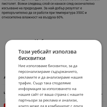
пистолет. Всеки следващ слой се нанася след окончателно
изсъхване на предходния. За най-добър резултат е
препоръчително да се работи при температура 350С и
относителна влажност на въздуха 60%.
Избери вариант
Този уебсайт използва
Лазурен лак Dekorator Life Style 650 мл -
бисквитки
КЕСТЕН
Сравни
Ние използваме бисквитки, за да
персонализираме съдържанието,
рекламите и да анализираме нашия
559875
трафик. Също така споделяме
информация за използването на
5.45
€
10.66
лв.
/
нашия сайт от ваша страна с нашите
партньори за реклама и анализи,
които може да я комбинират с друга