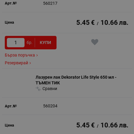
560217
5.45
€
10.66
лв.
/
бр.
КУПИ
Бърза поръчка
Резервирай
Лазурен лак Dekorator Life Style 650 мл -
ТЪМЕН ТИК
Сравни
560204
5.45
€
10.66
лв.
/