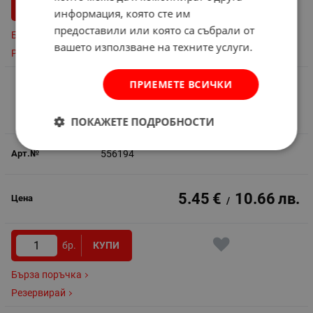
бр.
КУПИ
информация, която сте им
предоставили или която са събрали от
Бърза поръчка
вашето използване на техните услуги.
Резервирай
ПРИЕМЕТЕ ВСИЧКИ
Лазурен лак Dekorator Life Style 650 мл -
ПАЛИСАНДЪР
Сравни
ПОКАЖЕТЕ ПОДРОБНОСТИ
556194
5.45
€
10.66
лв.
/
бр.
КУПИ
Бърза поръчка
Резервирай