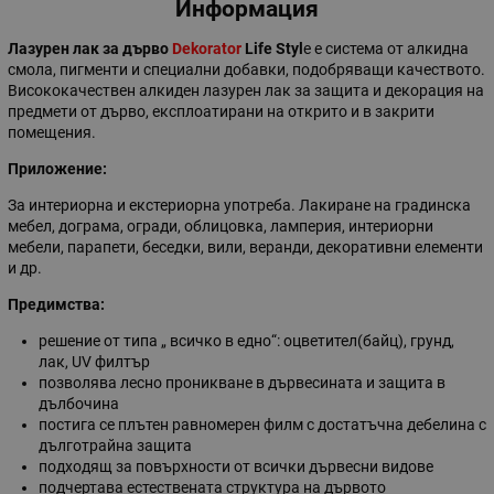
Информация
Лазурен лак за дърво
Dekorator
Life Styl
e е система от алкидна
смола, пигменти и специални добавки, подобряващи качеството.
Висококачествен алкиден лазурен лак за защита и декорация на
предмети от дърво, експлоатирани на открито и в закрити
помещения.
Приложение:
За интериорна и екстериорна употреба. Лакиране на градинска
мебел, дограма, огради, облицовка, ламперия, интериорни
мебели, парапети, беседки, вили, веранди, декоративни елементи
и др.
Предимства:
решение от типа „ всичко в едно“: оцветител(байц), грунд,
лак, UV филтър
позволява лесно проникване в дървесината и защита в
дълбочина
постига се плътен равномерен филм с достатъчна дебелина с
дълготрайна защита
подходящ за повърхности от всички дървесни видове
подчертава естествената структура на дървото