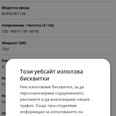
Модел на уреда
BCP637E113X
Напрежение / Честота (V / Hz)
230 - 400 V / 50 - 60 Hz
Мощност (kW)
10,4
Енергиен клас
A
Този уебсайт използва
бисквитки
Консумация на енергия конвенционална (kWh)
0,92
Ние използваме бисквитки, за да
персонализираме съдържанието,
Консумация на енергия конвекционална (kWh)
рекламите и да анализираме нашия
0,92
трафик. Също така споделяме
информация за използването на
Обем на фурната (литри)