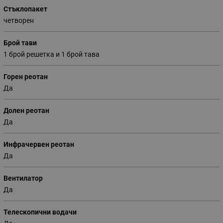
Стъклопакет
четворен
Брой тави
1 брой решетка и 1 брой тава
Горен реотан
Да
Долен реотан
Да
Инфрачервен реотан
Да
Вентилатор
Да
Телескопични водачи