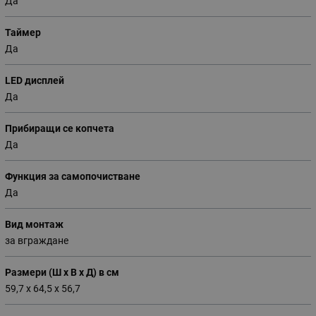
Да
Таймер
Да
LED дисплей
Да
Прибиращи се копчета
Да
Функция за самопочистване
Да
Вид монтаж
за вграждане
Размери (Ш х В х Д) в см
59,7 х 64,5 х 56,7