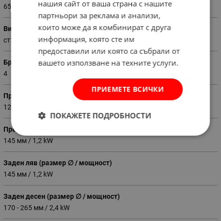
нашия сайт от ваша страна с нашите
65
партньори за реклама и анализи,
които може да я комбинират с друга
Вид на плота
информация, която сте им
стъклокерамичен
предоставили или която са събрали от
вашето използване на техните услуги.
Брой нагревателни зони
4
ПРИЕМЕТЕ ВСИЧКИ
Преден ляв (размер ∅ / мощност)
120 - 210 мм / 2,2 kW
ПОКАЖЕТЕ ПОДРОБНОСТИ
Преден десен (размер ∅ / мощност)
145 мм / 1,2 kW
Заден ляв (размер ∅ / мощност)
145 мм / 1,2 kW
Заден десен (размер ∅ / мощност)
170 - 265 мм / 2,4 kW