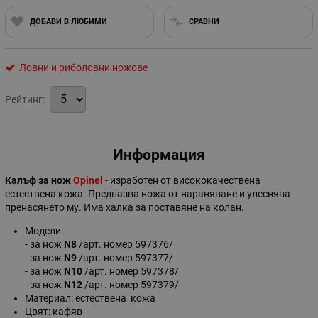
ДОБАВИ В ЛЮБИМИ
СРАВНИ
Ловни и риболовни ножове
Рейтинг:
Информация
Калъф за нож
Opinel
- изработен от висококачествена
естествена кожа. Предпазва ножа от нараняване и улеснява
пренасянето му. Има халка за поставяне на колан.
Модели:
- за нож
N8
/арт. номер 597376/
- за нож
N9
/арт. номер 597377/
- за нож
N10
/арт. номер 597378/
- за нож
N12
/арт. номер 597379/
Материал: естествена кожа
Цвят: кафяв