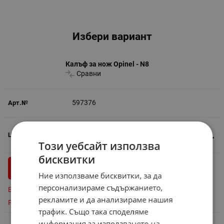
Избери вариант
Калъф за нож Opinel - N8
Сравни
597376
9.70
€
18.97
лв.
/
Този уебсайт използва
бисквитки
бр.
КУПИ
Ние използваме бисквитки, за да
персонализираме съдържанието,
Бърза поръчка
рекламите и да анализираме нашия
Резервирай
трафик. Също така споделяме
информация за използването на