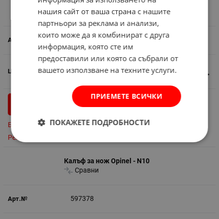
Калъф за нож Opinel - N9
нашия сайт от ваша страна с нашите
Сравни
партньори за реклама и анализи,
които може да я комбинират с друга
597377
информация, която сте им
предоставили или която са събрали от
вашето използване на техните услуги.
10.50
€
20.54
лв.
/
ПРИЕМЕТЕ ВСИЧКИ
бр.
КУПИ
ПОКАЖЕТЕ ПОДРОБНОСТИ
Бърза поръчка
Резервирай
Калъф за нож Opinel - N10
Сравни
597378