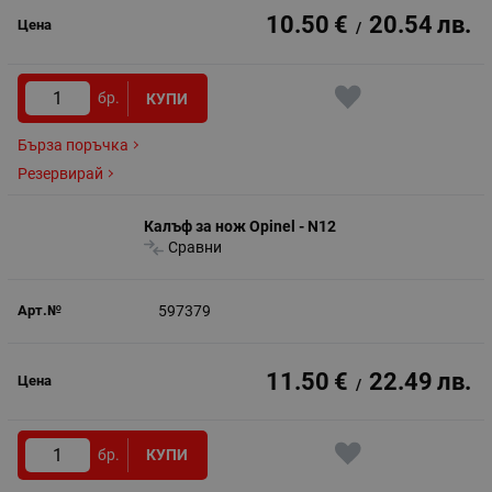
10.50
€
20.54
лв.
/
бр.
КУПИ
Бърза поръчка
Резервирай
Калъф за нож Opinel - N12
Сравни
597379
11.50
€
22.49
лв.
/
бр.
КУПИ