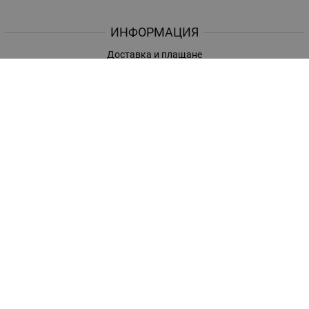
ИНФОРМАЦИЯ
Доставка и плащане
Общи условия за ползване
Политиката за поверителност
Политика за използване на бисквитки
При възникване на спор, свързан с покупка онлайн, можете да
ползвате сайта ОРС
Вашите права
Отказ от сделка
За нас
Магазини
Помощ
Карта на сайта