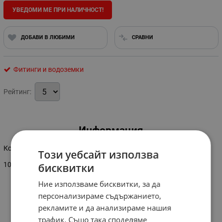
УВЕДОМИ МЕ ПРИ НАЛИЧНОСТ!
ДОБАВИ В ЛЮБИМИ
СРАВНИ
Фитинги и водоземки
Рейтинг:
Информация
Коляно за лентов капков маркуч 16x16
Този уебсайт използва
10 броя в опаковка
бисквитки
Ние използваме бисквитки, за да
персонализираме съдържанието,
рекламите и да анализираме нашия
трафик. Също така споделяме