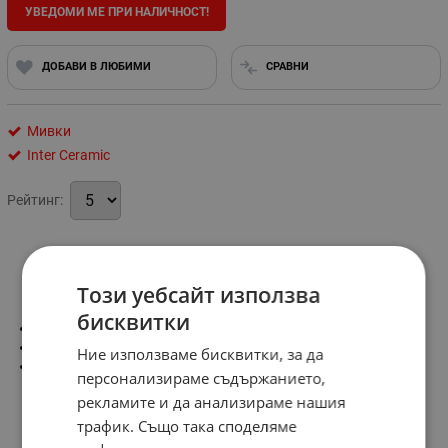
УВЕДОМИ МЕ ПРИ НАЛИЧНОСТ!
ДОБАВИ В ЛЮБИМИ
СРАВНИ
Мивки
Inter Ceramic
Рейтинг:
Информация
Този уебсайт използва
бисквитки
Размер:
760x390
Дълбочина:
150 мм.
Ние използваме бисквитки, за да
Покритие:
хром-гланц
персонализираме съдържанието,
рекламите и да анализираме нашия
трафик. Също така споделяме