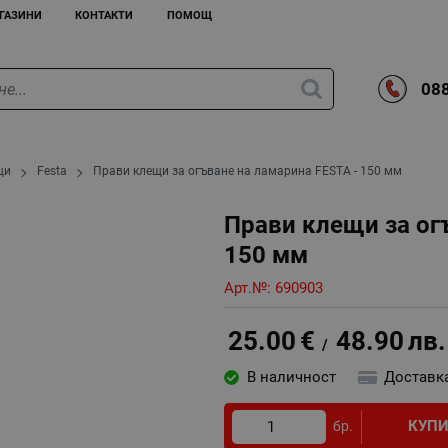
ГАЗИНИ
КОНТАКТИ
ПОМОЩ
088
щи
Festa
Прави клещи за огъване на ламарина FESTA - 150 мм
Прави клещи за ог
150 мм
Арт.№:
690903
25.00
€
48.90
лв.
/
В наличност
Доставк
КУП
бр.