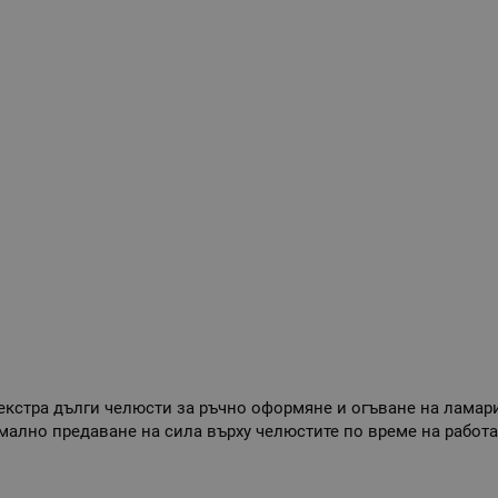
екстра дълги челюсти за ръчно оформяне и огъване на ламари
ално предаване на сила върху челюстите по време на работ