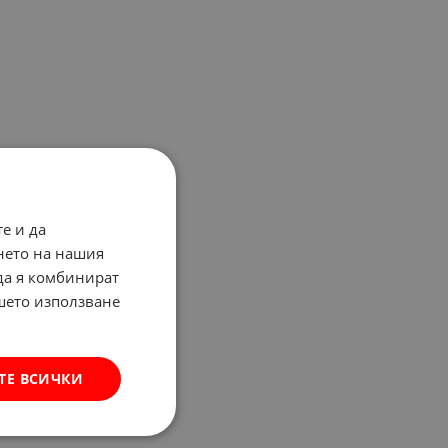
е и да
нето на нашия
 да я комбинират
ашето използване
ТЕ ВСИЧКИ