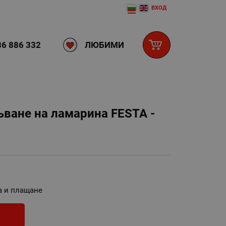
ВХОД
ЛЮБИМИ
6 886 332
ъване на ламарина FESTA -
а и плащане
И