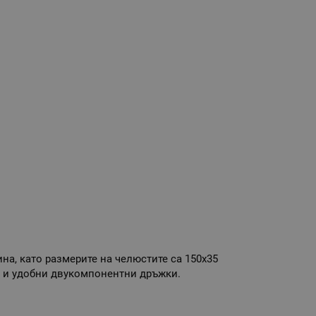
на, като размерите на челюстите са 150х35
а и удобни двукомпонентни дръжки.