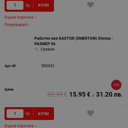
бр.
КУПИ
Бърза поръчка
Резервирай
Работно яке KASTOR (EMERTON) Stenso -
РАЗМЕР 56
Сравни
580041
-28%
22.10
€
15.95
€
31.20
лв.
/
бр.
КУПИ
Бърза поръчка