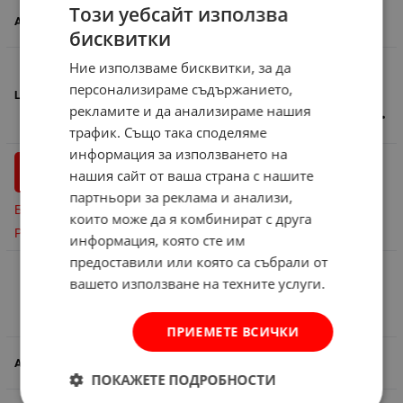
Този уебсайт използва
580038
бисквитки
Ние използваме бисквитки, за да
-29%
персонализираме съдържанието,
22.10
€
15.62
€
30.55
лв.
рекламите и да анализираме нашия
/
трафик. Също така споделяме
информация за използването на
бр.
КУПИ
нашия сайт от ваша страна с нашите
партньори за реклама и анализи,
Бърза поръчка
които може да я комбинират с друга
Резервирай
информация, която сте им
предоставили или която са събрали от
Работно яке KASTOR (EMERTON) Stenso -
вашето използване на техните услуги.
РАЗМЕР 50
Сравни
ПРИЕМЕТЕ ВСИЧКИ
580039
ПОКАЖЕТЕ ПОДРОБНОСТИ