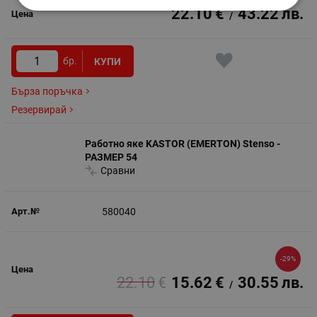
22.10
€
43.22
лв.
/
бр.
КУПИ
Бърза поръчка
Резервирай
Работно яке KASTOR (EMERTON) Stenso -
РАЗМЕР 54
Сравни
580040
-29%
22.10
€
15.62
€
30.55
лв.
/