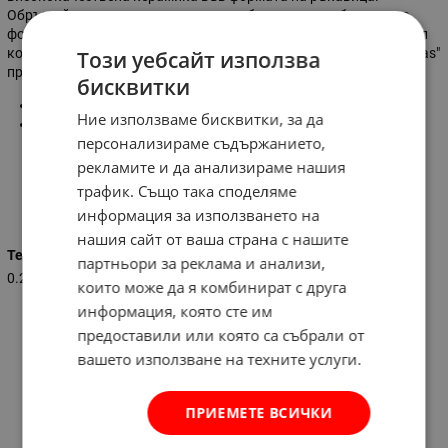
Обръщайки повече внимание, потребителят ще забележи, че
формата е на ръкавица, но действително става въпрос за весел
коледен гном с шал. Нежният ръкописен надпис "Merry Christmas"
Този уебсайт използва
прави платото изискано и подходящо за всяка една трапеза.
бисквитки
Материал:
керамика
Ние използваме бисквитки, за да
Размер:
230 х 195 х 32 мм
персонализираме съдържанието,
рекламите и да анализираме нашия
трафик. Също така споделяме
Характеристики
информация за използването на
нашия сайт от ваша страна с нашите
Тегло (кг.)
партньори за реклама и анализи,
0.285
които може да я комбинират с друга
информация, която сте им
предоставили или която са събрали от
вашето използване на техните услуги.
ПРИЕМЕТЕ ВСИЧКИ