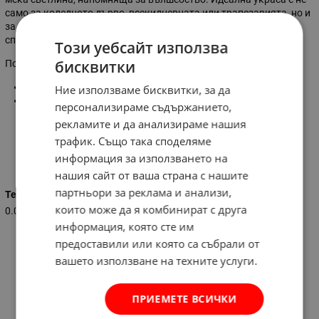
само за коледното дърво, всекидневната или трапезарията, но и
за детската стая. Нежната топла светлина ще допренесе за
спокойни и вълшебни сънища при най-малките.
Този уебсайт използва
бисквитки
Подарете си магия в празничните дни!
Материал:
дърво, пластмаса
Ние използваме бисквитки, за да
Размери (Ш х В х Д):
13,5 х 14,5 х 2,5 см
персонализираме съдържанието,
рекламите и да анализираме нашия
трафик. Също така споделяме
Характеристики
информация за използването на
нашия сайт от ваша страна с нашите
партньори за реклама и анализи,
Тегло (кг.)
които може да я комбинират с друга
0.075
информация, която сте им
предоставили или която са събрали от
вашето използване на техните услуги.
ПРИЕМЕТЕ ВСИЧКИ