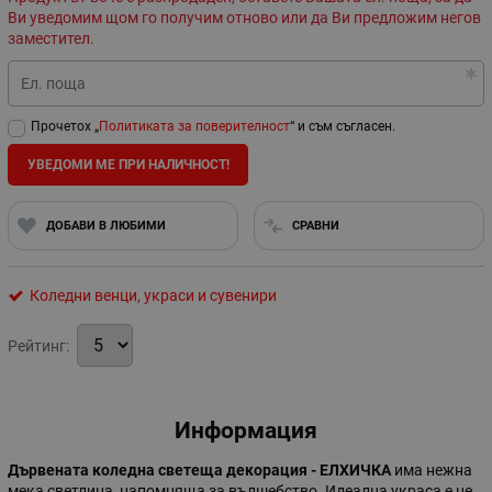
Ви уведомим щом го получим отново или да Ви предложим негов
заместител.
Ел. поща
Прочетох „
Политиката за поверителност
“ и съм съгласен.
УВЕДОМИ МЕ ПРИ НАЛИЧНОСТ!
ДОБАВИ В ЛЮБИМИ
СРАВНИ
Коледни венци, украси и сувенири
Рейтинг:
Информация
Дървената коледна светеща декорация - ЕЛХИЧКА
има нежна
мека светлина, напомняща за вълшебство. Идеална украса е не