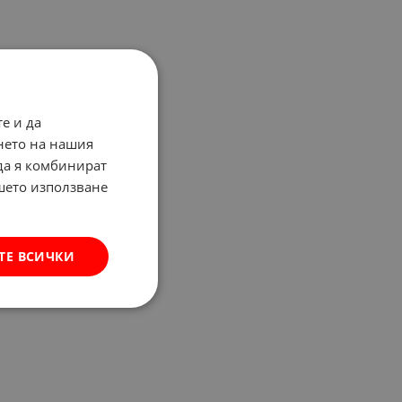
е и да
нето на нашия
 да я комбинират
ашето използване
ТЕ ВСИЧКИ