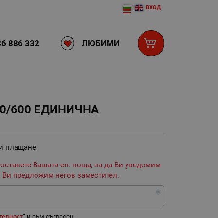
ВХОД
ЛЮБИМИ
6 886 332
0/600 ЕДИНИЧНА
 и плащане
 оставете Вашата ел. поща, за да Ви уведомим
 Ви предложим негов заместител.
телност
“ и съм съгласен.