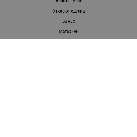
Вашите права
Отказ от сделка
За нас
Магазини
Помощ
Карта на сайта
Контакти
КОНТАКТИ
БАГИРА ООД
гр. Стара Загора, бул. "Патриарх Евтимий" 39
Телефони:
0899 919 917
- Информация
(042) 613 389
- Факс
0886 886 332
- Онлайн магазин
E-mail:
online:at:bagira.bg