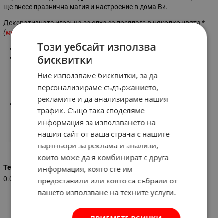
ще внесе празнична магия и настроение в дома Ви.
Декоративната играчка за елха се предлага в няколко цвята *
(
моля посочете цвета, който сте избрали в поръчката си
)
.
Този уебсайт използва
Размер:
23 х 11 х 2 см
бисквитки
Цвят:
-
бял
Ние използваме бисквитки, за да
- екрю
- светло розово
персонализираме съдържанието,
- сив
рекламите и да анализираме нашия
Материал: текстил и пластмаса
трафик. Също така споделяме
информация за използването на
нашия сайт от ваша страна с нашите
Характеристики
партньори за реклама и анализи,
които може да я комбинират с друга
Тегло (кг.)
информация, която сте им
0.050
предоставили или която са събрали от
вашето използване на техните услуги.