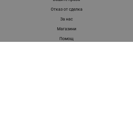
Отказ от сделка
За нас
Магазини
Помощ
Карта на сайта
Контакти
КОНТАКТИ
БАГИРА ООД
гр. Стара Загора, бул. "Патриарх Евтимий" 39
Телефони:
0899 919 917
- Информация
(042) 613 389
- Факс
0886 886 332
- Онлайн магазин
E-mail:
online:at:bagira.bg