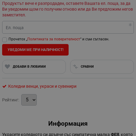
Продуктът вече е разпродаден, оставете Вашата ел. поща, за да
Ви уведомим щом го получим отново или да Ви предложим негов
заместител.
Ел. поща
Прочетох „
Политиката за поверителност
“ и съм съгласен.
УВЕДОМИ МЕ ПРИ НАЛИЧНОСТ!
ДОБАВИ В ЛЮБИМИ
СРАВНИ
Коледни венци, украси и сувенири
Рейтинг:
Информация
Украсете коледното си дръвче със симпатична малка
ФЕЯ
, която