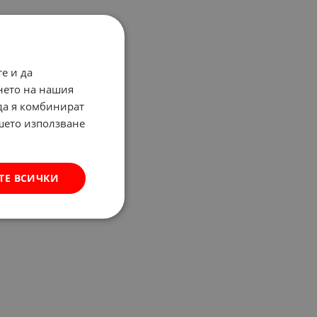
е и да
нето на нашия
 да я комбинират
ашето използване
ТЕ ВСИЧКИ