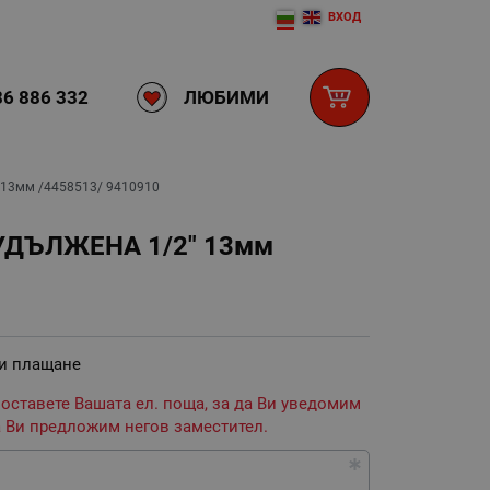
ВХОД
ЛЮБИМИ
6 886 332
13мм /4458513/ 9410910
ДЪЛЖЕНА 1/2" 13мм
 и плащане
 оставете Вашата ел. поща, за да Ви уведомим
 Ви предложим негов заместител.