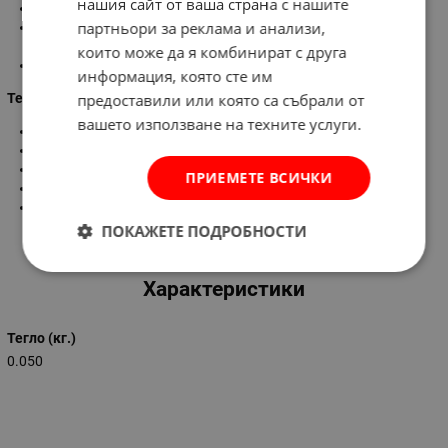
нашия сайт от ваша страна с нашите
Корпус от висококачествена цинкова сплав
партньори за реклама и анализи,
Интелигентен дизайн на веригата предпазва от късо
съединение, прегряване, силен ток и претоварване
които може да я комбинират с друга
Зареждането спира, когато батерията е пълна
информация, която сте им
Технически характеристики:
предоставили или която са събрали от
вашето използване на техните услуги.
Бързо зареждане (2,4А макс.)
Бpoй пopтoвe – 2 х UЅВ
Вход: DC 12-24 V
ПРИЕМЕТЕ ВСИЧКИ
Цвят:
черен
Изход: DC 5,0 2.4А
ПОКАЖЕТЕ ПОДРОБНОСТИ
Характеристики
Тегло (кг.)
0.050