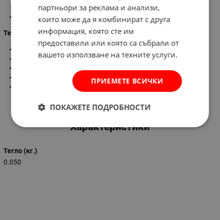
партньори за реклама и анализи,
съединение, прегряване, силен ток и претоварване
Зареждането спира, когато батерията е пълна
които може да я комбинират с друга
информация, която сте им
Технически характеристики:
предоставили или която са събрали от
Бързо зареждане (2,4А макс.)
вашето използване на техните услуги.
Бpoй пopтoвe – 2 х UЅВ
Вход: DC 12-24 V
Цвят:
черен
ПРИЕМЕТЕ ВСИЧКИ
Изход: DC 5,0 2.4А
ПОКАЖЕТЕ ПОДРОБНОСТИ
Характеристики
Тегло (кг.)
0.050