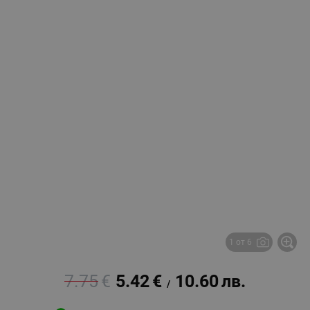
1 от 6
7.75
€
5.42
€
10.60
лв.
/