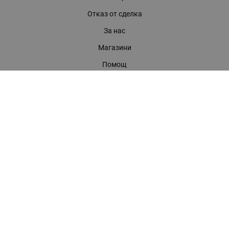
Отказ от сделка
За нас
Магазини
Помощ
Карта на сайта
Контакти
КОНТАКТИ
БАГИРА ООД
гр. Стара Загора, бул. "Патриарх Евтимий" 39
Телефони:
0899 919 917
- Информация
(042) 613 389
- Факс
0886 886 332
- Онлайн магазин
E-mail:
online:at:bagira.bg