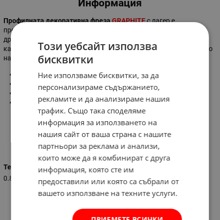
Информация
Профилната декоративна фреза
GRAPHITE
с лагер е
предназначена за прецизна обработка на дърво, PVC, ПДЧ и
други. Главата е оборудвана с режещи вложки от синтерован
Този уебсайт използва
карбид. Фрезата е оборудвана с лагер, който улеснява воденето
бисквитки
на фрезата.
Ние използваме бисквитки, за да
Диаметър:
⌀ 34,9 мм
Височина:
15 мм
персонализираме съдържанието,
Диаметър на опашката:
⌀ 8 мм
рекламите и да анализираме нашия
За цилиндричен патронник
трафик. Също така споделяме
информация за използването на
нашия сайт от ваша страна с нашите
Характеристики
партньори за реклама и анализи,
които може да я комбинират с друга
Тегло (кг.)
информация, която сте им
0.840
предоставили или която са събрали от
вашето използване на техните услуги.
ПРИЕМЕТЕ ВСИЧКИ