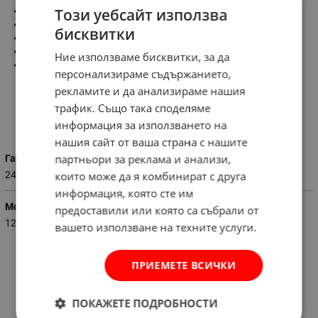
Този уебсайт използва
Мощност-1200W
Обороти на празен ход-2600об./мин.
бисквитки
Дълбочина на рязане-405 мм
Вместимост на масления резервоар-0.210 л.
Ние използваме бисквитки, за да
Вместимост на бензиновия резервоар-0.310 л.
персонализираме съдържанието,
рекламите и да анализираме нашия
трафик. Също така споделяме
Характеристики
информация за използването на
нашия сайт от ваша страна с нашите
партньори за реклама и анализи,
Гаранция (месеци)
24
които може да я комбинират с друга
информация, която сте им
Мощност (W)
предоставили или която са събрали от
1200
вашето използване на техните услуги.
ПРИЕМЕТЕ ВСИЧКИ
ПОКАЖЕТЕ ПОДРОБНОСТИ