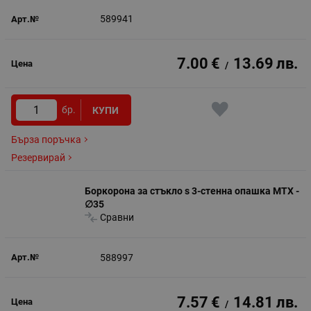
589941
7.00
€
13.69
лв.
/
бр.
КУПИ
Бърза поръчка
Резервирай
Боркорона за стъкло s 3-стенна опашка MTX -
∅35
Сравни
588997
7.57
€
14.81
лв.
/