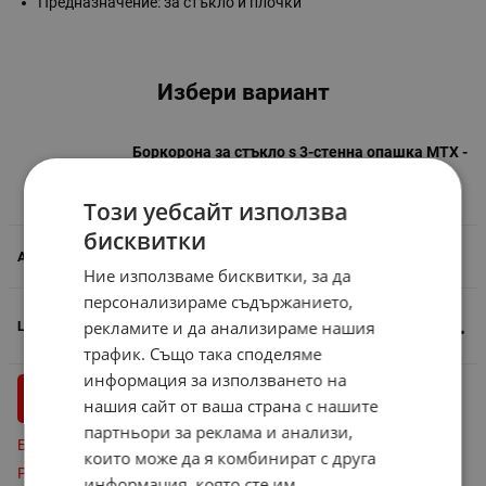
Предназначение: за стъкло и плочки
Избери вариант
Боркорона за стъкло s 3-стенна опашка MTX -
∅28
Сравни
Този уебсайт използва
бисквитки
588995
Ние използваме бисквитки, за да
персонализираме съдържанието,
6.03
€
11.79
лв.
рекламите и да анализираме нашия
/
трафик. Също така споделяме
информация за използването на
бр.
КУПИ
нашия сайт от ваша страна с нашите
партньори за реклама и анализи,
Бърза поръчка
които може да я комбинират с друга
Резервирай
информация, която сте им