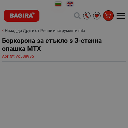
Назад до Други от Ръчни инструменти mtx
Боркорона за стъкло s 3-стенна
опашка MTX
Арт.№:
Vo588995