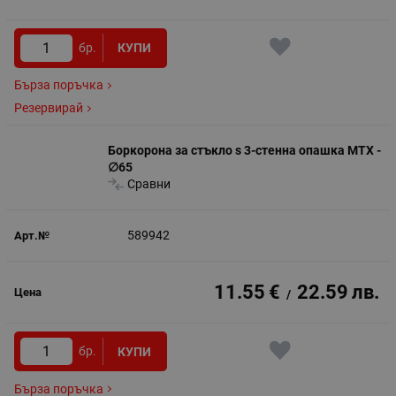
бр.
КУПИ
Бърза поръчка
Резервирай
Боркорона за стъкло s 3-стенна опашка MTX -
∅65
Сравни
589942
11.55
€
22.59
лв.
/
бр.
КУПИ
Бърза поръчка