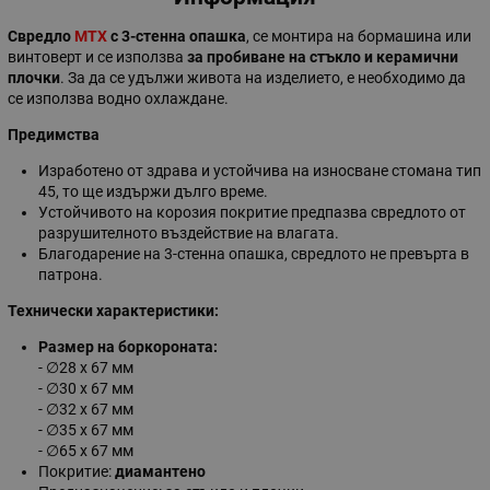
Свредло
MTX
с 3-стенна опашка
, се монтира на бормашина или
винтоверт и се използва
за пробиване на стъкло
и керамични
плочки
. За да се удължи живота на изделието, е необходимо да
се използва водно охлаждане.
Предимства
Изработено от здрава и устойчива на износване стомана тип
45, то ще издържи дълго време.
Устойчивото на корозия покритие предпазва свредлото от
разрушителното въздействие на влагата.
Благодарение на 3-стенна опашка, свредлото не превърта в
патрона.
Технически характеристики:
Размер на боркороната:
- ∅28 х 67 мм
- ∅30 х 67 мм
- ∅32 х 67 мм
- ∅35 х 67 мм
- ∅65 х 67 мм
Покритие:
диамантено