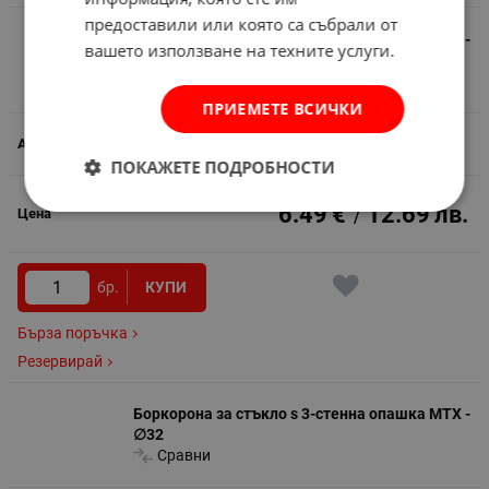
предоставили или която са събрали от
Боркорона за стъкло s 3-стенна опашка MTX -
вашето използване на техните услуги.
∅30
Сравни
ПРИЕМЕТЕ ВСИЧКИ
588996
ПОКАЖЕТЕ ПОДРОБНОСТИ
6.49
€
12.69
лв.
/
бр.
КУПИ
Бърза поръчка
Резервирай
Боркорона за стъкло s 3-стенна опашка MTX -
∅32
Сравни