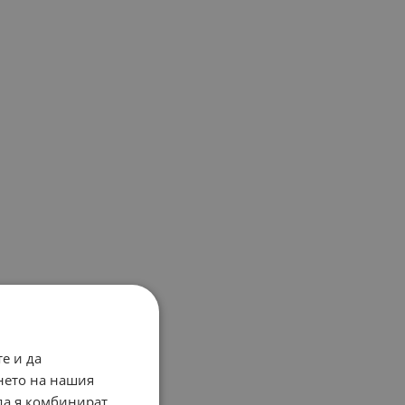
е и да
нето на нашия
 да я комбинират