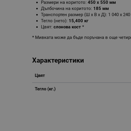
Размери на коритото:
450 х 550 мм
Дълбочина на коритото:
185
мм
Транспортен размер (Ш х В х Д): 1 040 х 240
Тегло (нето):
15,400 кг
Цвят:
слонова кост
*
* Мивката може да бъде поръчана в още четир
Характеристики
Цвят
Тегло (кг.)