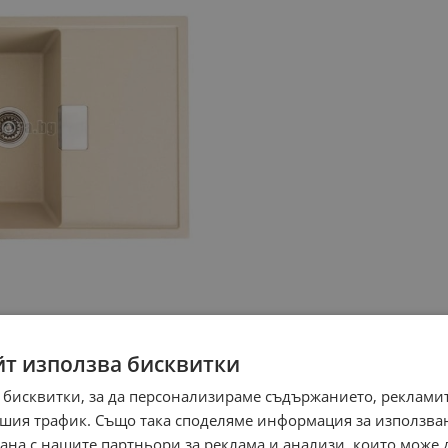
йт използва бисквитки
 бисквитки, за да персонализираме съдържанието, рекламит
шия трафик. Също така споделяме информация за използва
рана с нашите партньори за реклама и анализи, които може