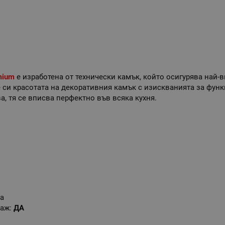
mium
е изработена от технически камък, който осигурява най-
 си красотата на декоративния камък с изискванията за функ
а, тя се вписва перфектно във всяка кухня.
та
таж:
ДА