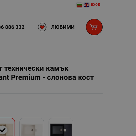
ВХОД
ЛЮБИМИ
6 886 332
т технически камък
nt Premium - слонова кост