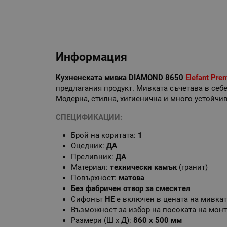
Информация
Кухненската мивка DIAMOND 8650
Elefant Pre
предлагания продукт. Мивката съчетава в себе
Модерна, стилна, хигиенична и много устойчив
СПЕЦИФИКАЦИИ:
Брой на коритата:
1
Оцедник:
ДА
Преливник:
ДА
Материал:
технически камък
(гранит)
Повърхност:
матова
Без фабричен отвор за смесител
Сифонът
НЕ
е включен в цената на мивка
Възможност за избор на посоката на мон
Размери (Ш х Д):
860 х 500 мм