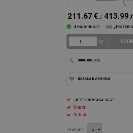
211.67
€
413.99
/
В наличност
Доставк
КУП
бр.
0886 886 332
ДОБАВИ В ЛЮБИМИ
Цвят: слонова кост
Мивки
Elefant
Рейтинг: