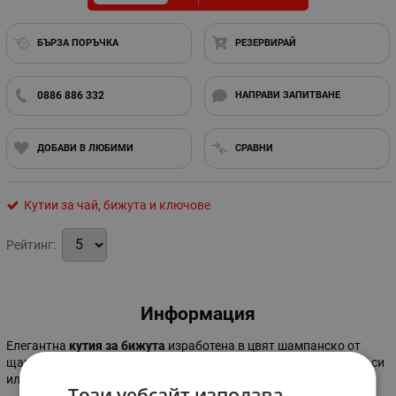
БЪРЗА ПОРЪЧКА
РЕЗЕРВИРАЙ
0886 886 332
НАПРАВИ ЗАПИТВАНЕ
ДОБАВИ В ЛЮБИМИ
СРАВНИ
Кутии за чай, бижута и ключове
Рейтинг:
Информация
Елегантна
кутия за бижута
изработена в цвят шампанско от
щампована еко кожа. Лесен начин да организирате бижутата си
или да добавите красив акцент към интериора си.
Този уебсайт използва