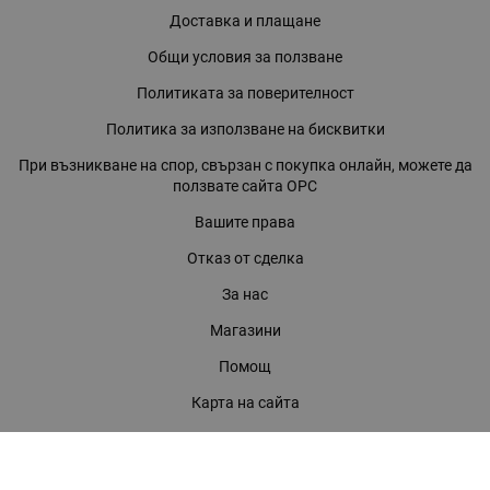
Доставка и плащане
Общи условия за ползване
Политиката за поверителност
Политика за използване на бисквитки
При възникване на спор, свързан с покупка онлайн, можете да
ползвате сайта ОРС
Вашите права
Отказ от сделка
За нас
Магазини
Помощ
Карта на сайта
Контакти