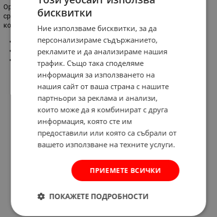
Органайзерът се затваря с красива метална закопчалка в
бисквитки
сребрист цвят. Вътре има място за обеци, гривни, пръстени,
колиета. А на капака има вградено огледало.
Ние използваме бисквитки, за да
персонализираме съдържанието,
Размер (ШхДхВ):
222 х 145 х 74 мм
Материал:
рекламите и да анализираме нашия
текстил и еко кожа
Цвят:
шампанско
трафик. Също така споделяме
информация за използването на
нашия сайт от ваша страна с нашите
партньори за реклама и анализи,
които може да я комбинират с друга
информация, която сте им
предоставили или която са събрали от
вашето използване на техните услуги.
ПРИЕМЕТЕ ВСИЧКИ
ПОКАЖЕТЕ ПОДРОБНОСТИ