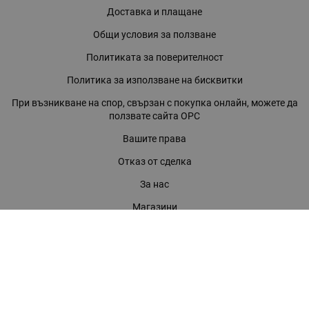
Доставка и плащане
Общи условия за ползване
Политиката за поверителност
Политика за използване на бисквитки
При възникване на спор, свързан с покупка онлайн, можете да
ползвате сайта ОРС
Вашите права
Отказ от сделка
За нас
Магазини
Помощ
Карта на сайта
Контакти