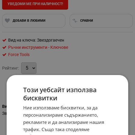
УВЕДОМИ МЕ ПРИ НАЛИЧНОСТ!
ДОБАВИ В ЛЮБИМИ
СРАВНИ
Вид на ключа: Звездогаечен
Ръчни инструменти - Ключове
Force Tools
Рейтинг:
Този уебсайт използва
Характеристики
бисквитки
Вид на ключа
Ние използваме бисквитки, за да
Звездогаечен
персонализираме съдържанието,
рекламите и да анализираме нашия
трафик. Също така споделяме