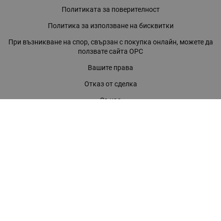
Политиката за поверителност
Политика за използване на бисквитки
При възникване на спор, свързан с покупка онлайн, можете да
ползвате сайта ОРС
Вашите права
Отказ от сделка
За нас
Магазини
Помощ
Карта на сайта
Контакти
КОНТАКТИ
БАГИРА ООД