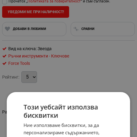
Прочетох „
Политиката за поверителност
“ и съм съгласен.
УВЕДОМИ МЕ ПРИ НАЛИЧНОСТ!
ДОБАВИ В ЛЮБИМИ
СРАВНИ
Вид на ключа: Звезда
Ръчни инструменти - Ключове
Force Tools
Рейтинг:
Информация
Този уебсайт използва
Размер: 50 мм.
бисквитки
Ние използваме бисквитки, за да
Характеристики
персонализираме съдържанието,