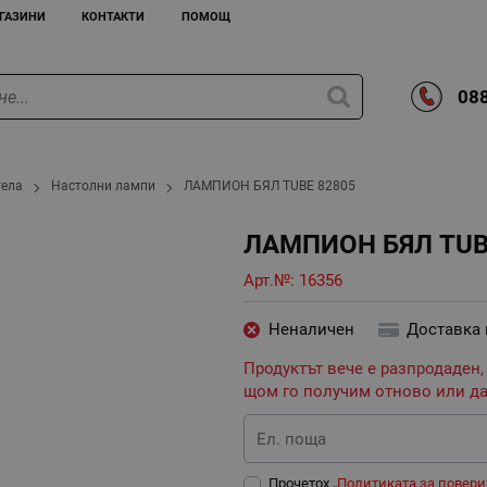
ГАЗИНИ
КОНТАКТИ
ПОМОЩ
088
тела
Настолни лампи
ЛАМПИОН БЯЛ TUBE 82805
ЛАМПИОН БЯЛ TUB
Арт.№:
16356
Неналичен
Доставка
Продуктът вече е разпродаден,
щом го получим отново или да
Ел. поща
Прочетох „
Политиката за повери