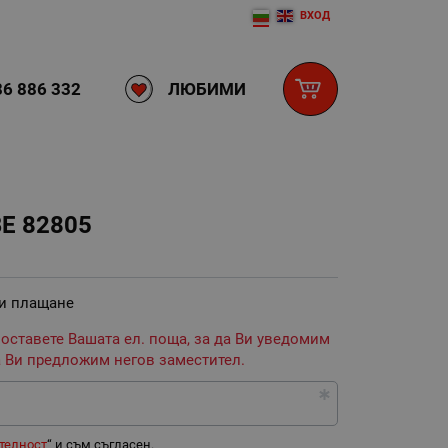
ВХОД
ЛЮБИМИ
6 886 332
E 82805
 и плащане
 оставете Вашата ел. поща, за да Ви уведомим
 Ви предложим негов заместител.
телност
“ и съм съгласен.