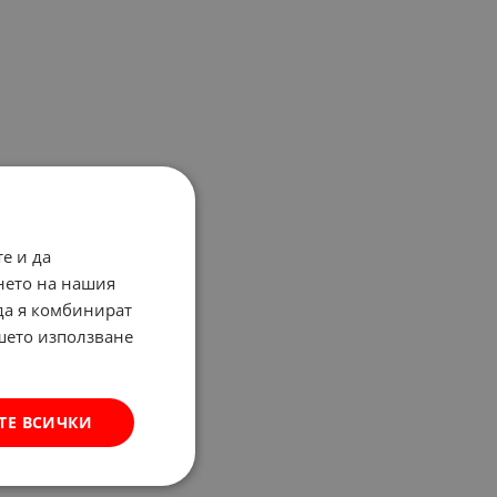
е и да
нето на нашия
 да я комбинират
ашето използване
ТЕ ВСИЧКИ