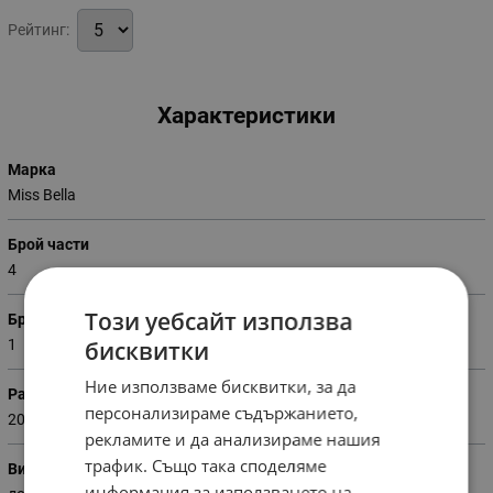
Рейтинг:
Характеристики
Марка
Miss Bella
Брой части
4
Този уебсайт използва
Брой пликове
бисквитки
1
Ние използваме бисквитки, за да
Размери на плика (Ш х В)
персонализираме съдържанието,
200 х 220 см
рекламите и да анализираме нашия
трафик. Също така споделяме
Вид на чаршафа
информация за използването на