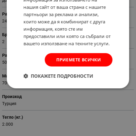
долен прав
нашия сайт от ваша страна с нашите
партньори за реклама и анализи,
Размери на чаршафа (Ш х В)
които може да я комбинират с друга
240 х 260 см
информация, която сте им
Брой калъфки
предоставили или която са събрали от
2
вашето използване на техните услуги.
Размери на калъфката (Ш х В)
ПРИЕМЕТЕ ВСИЧКИ
50 х 70 см
ПОКАЖЕТЕ ПОДРОБНОСТИ
Материал
70% памук - 30% полиестер
Произход
Турция
Тегло (кг.)
2.000