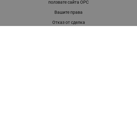
ползвате сайта ОРС
Вашите права
Отказ от сделка
За нас
Магазини
Помощ
Карта на сайта
Контакти
КОНТАКТИ
БАГИРА ООД
гр. Стара Загора, бул. "Патриарх Евтимий" 39
Телефони:
0899 919 917
- Информация
(042) 613 389
- Факс
0886 886 332
- Онлайн магазин