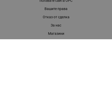
ползвате сайта ОРС
Вашите права
Отказ от сделка
За нас
Магазини
Помощ
Карта на сайта
Контакти
КОНТАКТИ
БАГИРА ООД
гр. Стара Загора, бул. "Патриарх Евтимий" 39
Телефони:
0899 919 917
- Информация
(042) 613 389
- Факс
0886 886 332
- Онлайн магазин