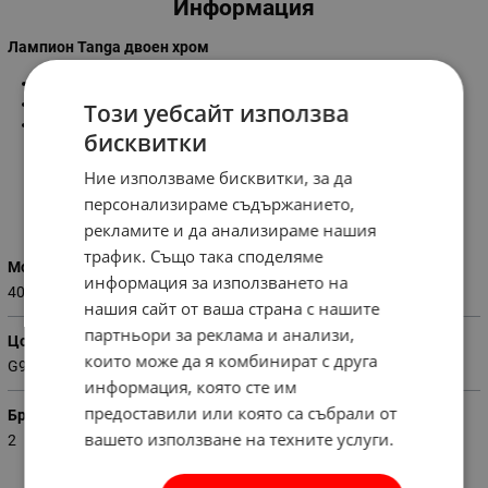
Информация
Лампион Tanga двоен хром
Мощност:
40W
Цокъл:
G9
Този уебсайт използва
Размер:
1,43см.
бисквитки
Ние използваме бисквитки, за да
персонализираме съдържанието,
Характеристики
рекламите и да анализираме нашия
трафик. Също така споделяме
Мощност
информация за използването на
40
нашия сайт от ваша страна с нашите
партньори за реклама и анализи,
Цокъл
които може да я комбинират с друга
G9
информация, която сте им
предоставили или която са събрали от
Брой лампи
вашето използване на техните услуги.
2