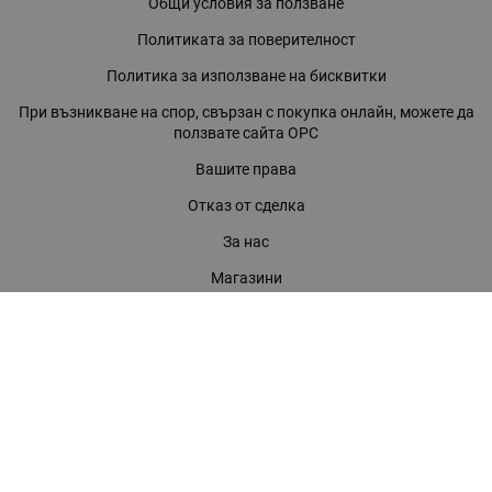
Общи условия за ползване
Политиката за поверителност
Политика за използване на бисквитки
При възникване на спор, свързан с покупка онлайн, можете да
ползвате сайта ОРС
Вашите права
Отказ от сделка
За нас
Магазини
Помощ
Карта на сайта
Контакти
КОНТАКТИ
БАГИРА ООД