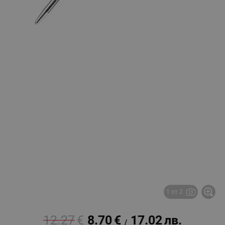
1 от 2
12.27
€
8.70
€
17.02
лв.
/