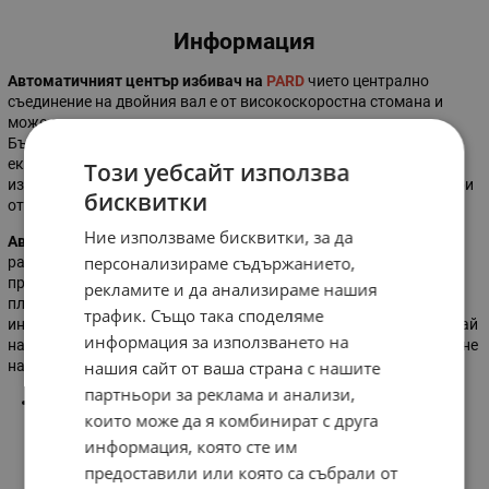
Информация
Автоматичният център избивач на
PARD
чието централно
съединение на двойния вал е от високоскоростна стомана и
може да издържи на силен удар, износване и ръжда.
Бързорежещата стомана е достатъчна предпоставка за дълъг
експлоатационен живот. Автоматичният център избивач
Този уебсайт използва
използва вътрешна пружина, за да предизвика удар и да отвори
бисквитки
отвора на предмета, без да се удря с чук.
Ние използваме бисквитки, за да
Автоматичният център избивач на
PARD
е подходящ за
персонализираме съдържанието,
различни задачи и е изключително полезен при пробиване,
проследяване и маркиране върху дърво, метал, стъкло,
рекламите и да анализираме нашия
пластмаса. Инструментът може да се използва като ръчен
трафик. Също така споделяме
инструмент за щанцоване върху дърво, метал и стъкло. В случай
информация за използването на
на спешност, центърът избивач може да се използва за счупване
нашия сайт от ваша страна с нашите
на прозорците на автомобил за бягство.
партньори за реклама и анализи,
Размер:
130 мм
които може да я комбинират с друга
информация, която сте им
предоставили или която са събрали от