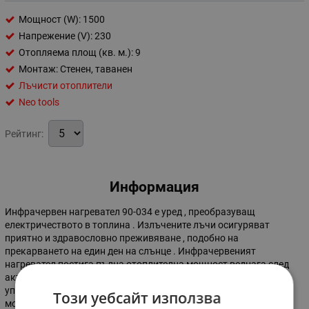
Мощност (W): 1500
Напрежение (V): 230
Отопляема площ (кв. м.): 9
Монтаж: Стенен, таванен
Лъчисти отоплители
Neo tools
Рейтинг:
Информация
Инфрачервен нагревател 90-034 е уред , преобразуващ
електричеството в топлина . Излъчените лъчи осигуряват
приятно и здравословно преживяване , подобно на
прекарването на един ден на слънце . Инфрачервеният
нагревател постига пълна отоплителна мощност веднага след
активиране . Подходящ както за вътрешна , така и за външна
употреба . Основни характеристики : енергийна ефективност ,
Този уебсайт използва
моментално нагряване, по-ниски оперативни разходи ,