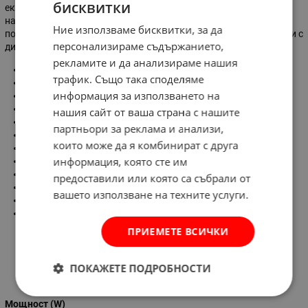
бисквитки
екологичен , лесен монтаж и експлоатация възможност за
насочване на потока от топлинна . Тиха режим на работа ,
Ние използваме бисквитки, за да
подходящ за вътрешна и външна употреба . Уредът разполага и с
персонализираме съдържанието,
дистанционно управление
рекламите и да анализираме нашия
Мощност : 1500 W
трафик. Също така споделяме
Захранващо напрежение : 230 V
информация за използването на
Нагревателен елемен т: халогенна лампа
Степен на защита : IP44
нашия сайт от ваша страна с нашите
Отоплителна площ : 9 м2
партньори за реклама и анализи,
Време на светене : 5000ч
които може да я комбинират с друга
Дължина на кабела : 1.9 м
информация, която сте им
Материал : алуминий
Размери (Д x Ш x В) : 425 x 425 x 230 мм
предоставили или която са събрали от
Тегло: 2.9 кг
вашето използване на техните услуги.
Допълнително оборудване : дистанционно управление
Възможности за монтаж : стена, таван, статив
ПРИЕМЕТЕ ВСИЧКИ
ПОКАЖЕТЕ ПОДРОБНОСТИ
Характеристики
Мощност (W)