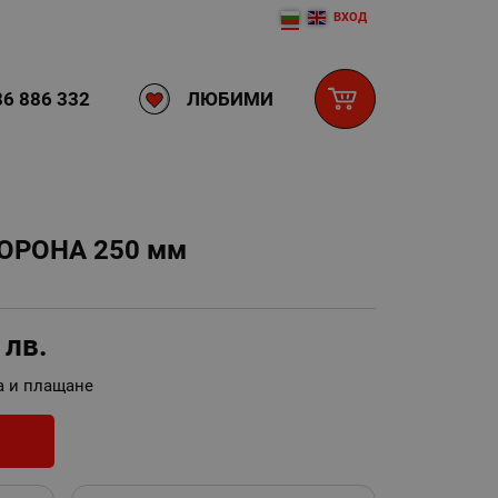
ВХОД
ЛЮБИМИ
6 886 332
ОРОНА 250 мм
0
лв.
а и плащане
И