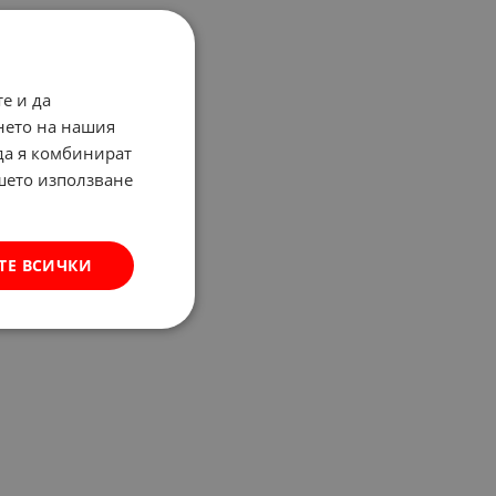
е и да
нето на нашия
 да я комбинират
ашето използване
ТЕ ВСИЧКИ