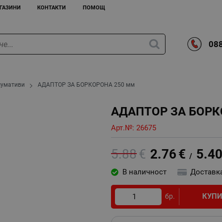
ГАЗИНИ
КОНТАКТИ
ПОМОЩ
088
сумативи
АДАПТОР ЗА БОРКОРОНА 250 мм
АДАПТОР ЗА БОРК
Арт.№:
26675
5.88
€
2.76
€
5.4
/
В наличност
Доставк
КУП
бр.