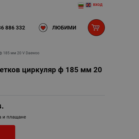
ВХОД
ЛЮБИМИ
6 886 332
ф 185 мм 20 V Daewoo
етков циркуляр ф 185 мм 20
в.
а и плащане
И