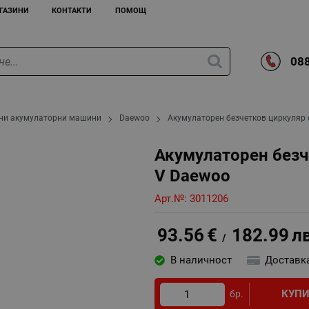
ГАЗИНИ
КОНТАКТИ
ПОМОЩ
088
ни акумулаторни машини
Daewoo
Акумулаторен безчетков циркуляр 
Акумулаторен безч
V Daewoo
Арт.№:
3011206
93.56
€
182.99
л
/
В наличност
Доставк
КУП
бр.