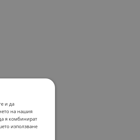
е и да
нето на нашия
 да я комбинират
ашето използване