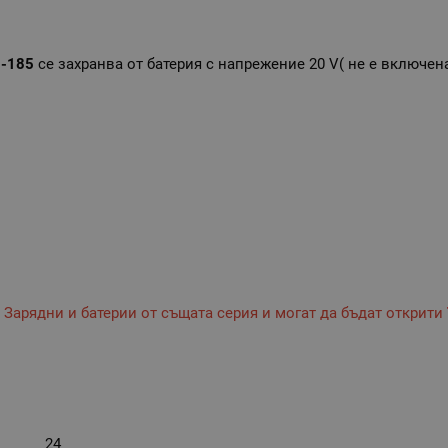
0-185
се захранва от батерия с напрежение 20 V( не е включен
 Зарядни и батерии от същата серия и могат да бъдат открити
24