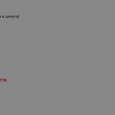
а в цената)
ТУК