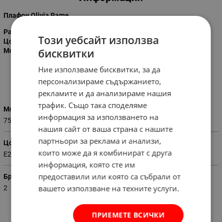
Плафон Olivia Rame
Размер:
ф40см.
Този уебсайт използва
Цокъл:
Е27
бисквитки
Мощност:
2*75w
Ние използваме бисквитки, за да
персонализираме съдържанието,
Характеристики
рекламите и да анализираме нашия
трафик. Също така споделяме
Мощност
информация за използването на
75
нашия сайт от ваша страна с нашите
партньори за реклама и анализи,
Цокъл
които може да я комбинират с друга
E27
информация, която сте им
предоставили или която са събрали от
Брой лампи
вашето използване на техните услуги.
2
ПРИЕМЕТЕ ВСИЧКИ