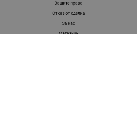
Вашите права
Отказ от сделка
За нас
Магазини
Помощ
Карта на сайта
Контакти
КОНТАКТИ
БАГИРА ООД
гр. Стара Загора, бул. "Патриарх Евтимий" 39
Телефони:
0899 919 917
- Информация
(042) 613 389
- Факс
0886 886 332
- Онлайн магазин
E-mail:
online:at:bagira.bg