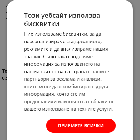
Размер на чаша
(диаметър х височина): ∅ 8 х 9.5 см
Вместимост
: 350 мл
Този уебсайт използва
Материал
:
бисквитки
-
чаша
- порцелан
Чашата е опакована в кутия,подходяща за подарък
Ние използваме бисквитки, за да
персонализираме съдържанието,
рекламите и да анализираме нашия
Характеристики
трафик. Също така споделяме
информация за използването на
нашия сайт от ваша страна с нашите
Тегло (кг.)
партньори за реклама и анализи,
0.200
които може да я комбинират с друга
информация, която сте им
предоставили или която са събрали от
вашето използване на техните услуги.
ПРИЕМЕТЕ ВСИЧКИ