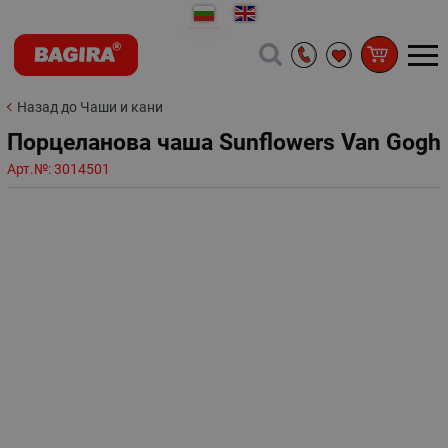
Назад до Чаши и кани
Порцеланова чаша Sunflowers Van Gogh
Арт.№:
3014501