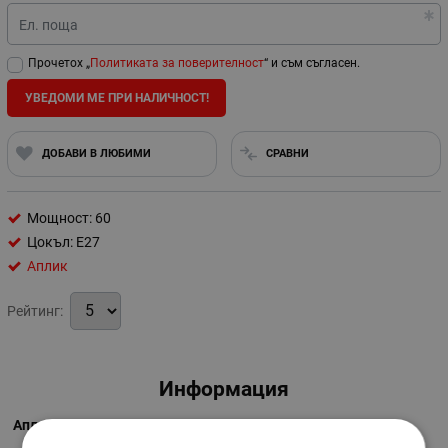
Ел. поща
Прочетох „
Политиката за поверителност
“ и съм съгласен.
УВЕДОМИ МЕ ПРИ НАЛИЧНОСТ!
ДОБАВИ В ЛЮБИМИ
СРАВНИ
Мощност: 60
Цокъл: E27
Аплик
Рейтинг:
Информация
Аплик Сиде