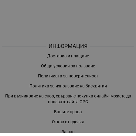
ИНФОРМАЦИЯ
Доставка и плащане
Общи условия за ползване
Политиката за поверителност
Политика за използване на бисквитки
При възникване на спор, свързан с покупка онлайн, можете да
ползвате сайта ОРС
Вашите права
Отказ от сделка
За нас