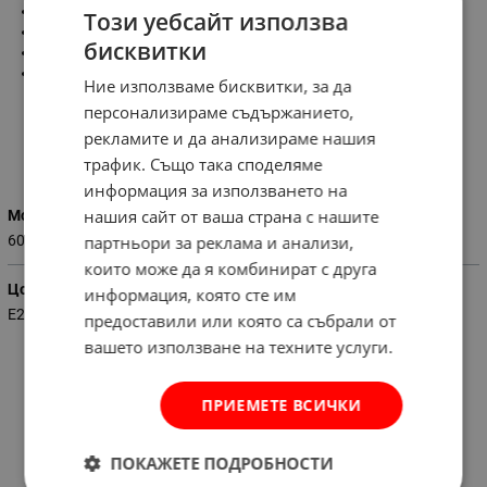
Размери:
30см.
Този уебсайт използва
Мощност:
60 W
бисквитки
Цокъл:
Е27
Материал:
стъкло
Ние използваме бисквитки, за да
персонализираме съдържанието,
рекламите и да анализираме нашия
Характеристики
трафик. Също така споделяме
информация за използването на
нашия сайт от ваша страна с нашите
Мощност
партньори за реклама и анализи,
60
които може да я комбинират с друга
Цокъл
информация, която сте им
E27
предоставили или която са събрали от
вашето използване на техните услуги.
ПРИЕМЕТЕ ВСИЧКИ
ПОКАЖЕТЕ ПОДРОБНОСТИ