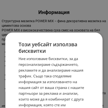
Информация
Структурна мазилка POWER MIX – фина декоративна мазилка на
циментова основа
POWER MIX е висококачествена суха смес на основата на бял
цимент и специално подбрани минерални пълнители,
предназначена за изработка на структурна декоративна
Този уебсайт използва
мазилка за външна и вътрешна употреба.
бисквитки
За външни и вътрешни стени и тавани
Подходяща за жилищни и промишлени сгради
Ние използваме бисквитки, за да
Идеална за фасади и фасадни елементи
персонализираме съдържанието,
Фина структура с възможност за различни декоративни
рекламите и да анализираме нашия
ефекти
Декоративни структури: „влачена“ или „драскана“
трафик. Също така споделяме
Разнообразие от зрънца и посоки на структуриране – за
информация за използването на
персонализирана визия
нашия сайт от ваша страна с нашите
Устойчивост и защита на фасадата
партньори за реклама и анализи,
🔧 Начин на нанасяне: Ръчно или с машина, според желаната
текстура
които може да я комбинират с друга
информация, която сте им
🧱 Приложение: Част от системи за фасадна топлоизолация или