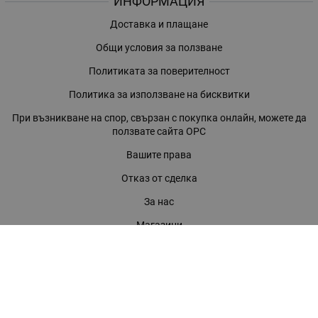
ИНФОРМАЦИЯ
Доставка и плащане
Общи условия за ползване
Политиката за поверителност
Политика за използване на бисквитки
При възникване на спор, свързан с покупка онлайн, можете да
ползвате сайта ОРС
Вашите права
Отказ от сделка
За нас
Магазини
Помощ
Карта на сайта
Контакти