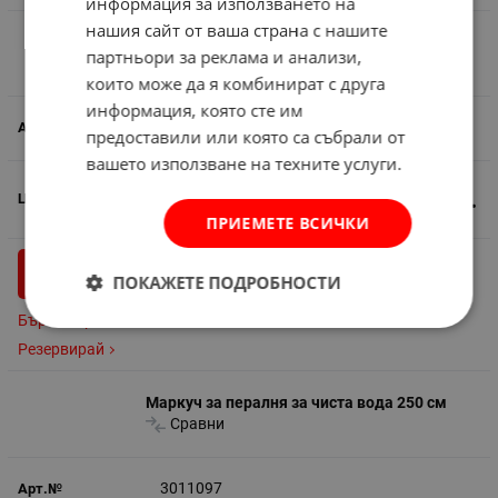
информация за използването на
нашия сайт от ваша страна с нашите
Маркуч за пералня за чиста вода 200 см
партньори за реклама и анализи,
Сравни
които може да я комбинират с друга
информация, която сте им
3011096
предоставили или която са събрали от
вашето използване на техните услуги.
3.20
€
6.26
лв.
/
ПРИЕМЕТЕ ВСИЧКИ
бр.
КУПИ
ПОКАЖЕТЕ ПОДРОБНОСТИ
Бърза поръчка
Резервирай
Маркуч за пералня за чиста вода 250 см
Сравни
3011097