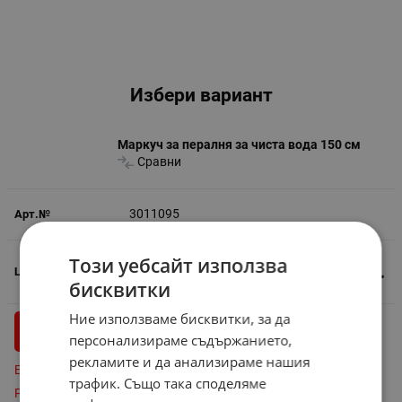
Избери вариант
Маркуч за пералня за чиста вода 150 см
Сравни
3011095
Този уебсайт използва
2.65
€
5.18
лв.
/
бисквитки
Ние използваме бисквитки, за да
бр.
КУПИ
персонализираме съдържанието,
рекламите и да анализираме нашия
Бърза поръчка
трафик. Също така споделяме
Резервирай