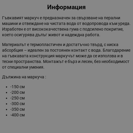
Информация
Гъвкавият маркуч е предназначен за свързване на перални
машини и отвеждане на чистата вода от водопровода към уреда.
Изработен е от висококачествена гума с подсилено покритие,
което осигурява дълъг живот и надеждна работа.
Материалът е термопластичен и достатъчно твърд, с ниска
абсорбция – идеален за постоянен контакт с вода. Благодарение
на гъвкавата конструкция маркучът може да се използва и в
тесни пространства. Монтажът е бърз и лесен, без необходимост
от специални умения.
Дължина на маркуча :
-150 см
-200 см
-250 см
-300 см
-350 см
-400 см