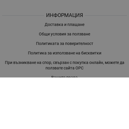
ИНФОРМАЦИЯ
Доставка и плащане
Общи условия за ползване
Политиката за поверителност
Политика за използване на бисквитки
При възникване на спор, свързан с покупка онлайн, можете да
ползвате сайта ОРС
Вашите права
Отказ от сделка
За нас
Магазини
Помощ
Карта на сайта