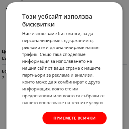
Цокъл:
Е27
Цвят:
черен
Този уебсайт използва
бисквитки
Ние използваме бисквитки, за да
Характеристики
персонализираме съдържанието,
рекламите и да анализираме нашия
Цокъл
трафик. Също така споделяме
E27
информация за използването на
нашия сайт от ваша страна с нашите
Брой лампи
партньори за реклама и анализи,
2
които може да я комбинират с друга
информация, която сте им
предоставили или която са събрали от
вашето използване на техните услуги.
ПРИЕМЕТЕ ВСИЧКИ