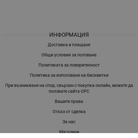
ИНФОРМАЦИЯ
Доставка и плащане
Общи условия за ползване
Политиката за поверителност
Политика за използване на бисквитки
При възникване на спор, свързан с покупка онлайн, можете да
ползвате сайта ОРС
Вашите права
Отказ от сделка
За нас
Магазини