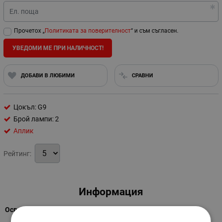
Ел. поща
Прочетох „
Политиката за поверителност
“ и съм съгласен.
УВЕДОМИ МЕ ПРИ НАЛИЧНОСТ!
ДОБАВИ В ЛЮБИМИ
СРАВНИ
Цокъл: G9
Брой лампи: 2
Аплик
Рейтинг:
Информация
Осветително тяло