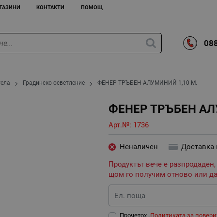
ГАЗИНИ
КОНТАКТИ
ПОМОЩ
088
тела
Градинско осветление
ФЕНЕР ТРЪБЕН АЛУМИНИЙ 1,10 М.
ФЕНЕР ТРЪБЕН АЛ
Арт.№:
1736
Неналичен
Доставка
Продуктът вече е разпродаден,
щом го получим отново или да
Ел. поща
Прочетох „
Политиката за повери