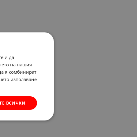
е и да
нето на нашия
 да я комбинират
ашето използване
ТЕ ВСИЧКИ