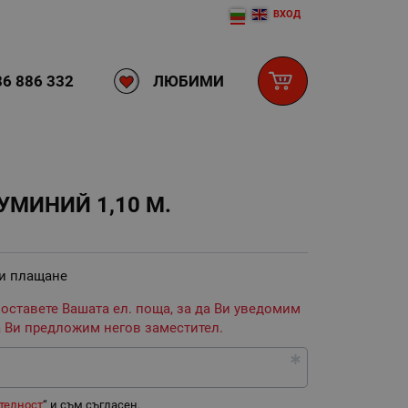
ВХОД
ЛЮБИМИ
6 886 332
УМИНИЙ 1,10 М.
 и плащане
 оставете Вашата ел. поща, за да Ви уведомим
 Ви предложим негов заместител.
телност
“ и съм съгласен.