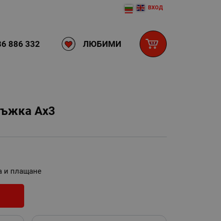
ВХОД
ЛЮБИМИ
6 886 332
ръжка Ах3
а и плащане
И