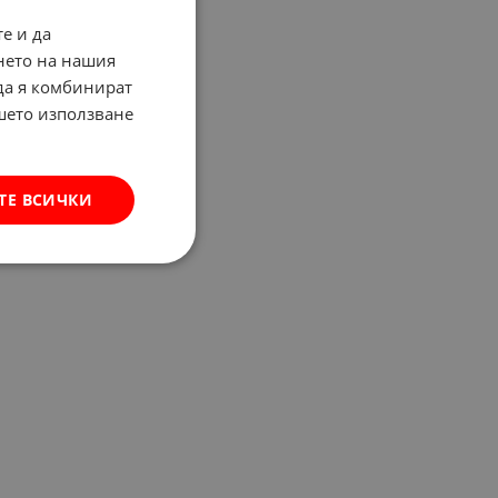
е и да
нето на нашия
 да я комбинират
ашето използване
ТЕ ВСИЧКИ