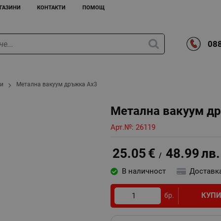
ГАЗИНИ
КОНТАКТИ
ПОМОЩ
088
ги
Метална вакуум дръжка Ах3
Метална вакуум д
Арт.№:
26119
25.05
€
48.99
лв.
/
В наличност
Доставк
КУП
бр.