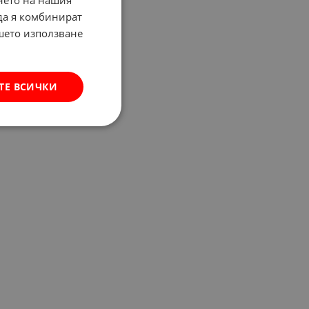
нето на нашия
 да я комбинират
ашето използване
ТЕ ВСИЧКИ