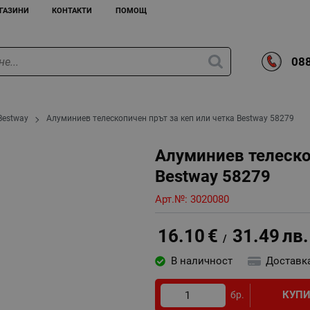
ГАЗИНИ
КОНТАКТИ
ПОМОЩ
088
Bestway
Алуминиев телескопичен прът за кеп или четка Bestway 58279
Алуминиев телеско
Bestway 58279
Арт.№:
3020080
16.10
€
31.49
лв.
/
В наличност
Доставк
КУП
бр.