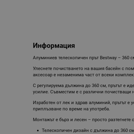
Информация
Алуминиев телескопичен прът Bestway – 360 с
Улеснете почистването на вашия басейн с пом
аксесоар е незаменима част от всеки комплек
С регулируема дължина до 360 см, прътът е и
усилие. Съвместим е с различни почистващи н
Изработен от лек и здрав алуминий, прътът е 
приплъзване по време на употреба.
Монтажът е бърз и лесен – просто разтегнете 
Телескопичен дизайн с дължина до 360 с