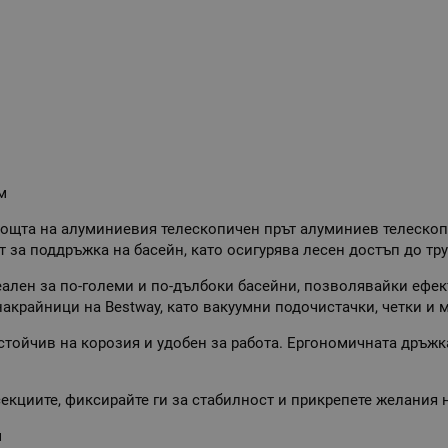
м
ощта на алуминиевия телескопичен прът алуминиев телескопи
т за поддръжка на басейн, като осигурява лесен достъп до тр
деален за по-големи и по-дълбоки басейни, позволявайки ефек
акрайници на Bestway, като вакуумни подочистачки, четки и 
устойчив на корозия и удобен за работа. Ергономичната дръжк
секциите, фиксирайте ги за стабилност и прикрепете желания 
м