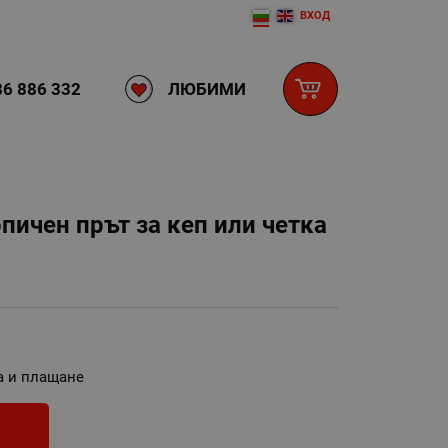
ВХОД
ЛЮБИМИ
6 886 332
пичен прът за кеп или четка
а и плащане
И