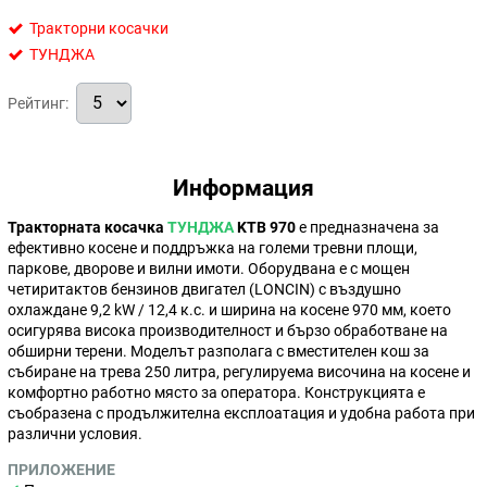
Тракторни косачки
ТУНДЖА
Рейтинг:
Информация
Тракторната косачка
ТУНДЖА
KTB 970
е предназначена за
ефективно косене и поддръжка на големи тревни площи,
паркове, дворове и вилни имоти. Оборудвана е с мощен
четиритактов бензинов двигател (LONCIN) с въздушно
охлаждане 9,2 kW / 12,4 к.с. и ширина на косене 970 мм, което
осигурява висока производителност и бързо обработване на
обширни терени. Моделът разполага с вместителен кош за
събиране на трева 250 литра, регулируема височина на косене и
комфортно работно място за оператора. Конструкцията е
съобразена с продължителна експлоатация и удобна работа при
различни условия.
ПРИЛОЖЕНИЕ