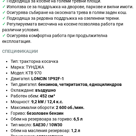
✓
Подходяща за косене на големи тревни площи.
✓
Използва се за поддръжка на дворове, паркове и вилни имоти.
✓
Осигурява събиране на окосената трева в голям заден кош.
✓
Подходяща за редовна поддръжка на озеленени терени.
✓
Регулируемата височина на косене позволява работа при
различни условия.
✓
Осигурява комфортна работа при продължителна
експлоатация.
СПЕЦИФИКАЦИИ
Тип: тракторна косачка
Марка: ТУНДЖА
Модел: KTB 970
Двигател:
LONCIN 1P92F-1
Тип двигател:
бензинов, четиритактов, едноцилиндров
Охлаждане:
въздушно
Работен обем:
452 см³
Мощност:
9,2 kW / 12,4 к.с.
Максимални обороти:
2 600 об./мин.
Гориво:
безоловен бензин
Обем на резервоара за гориво:
6,5 л
Тип масло:
SAE30 / 10W30
Обем на масления резервоар:
1,2 л