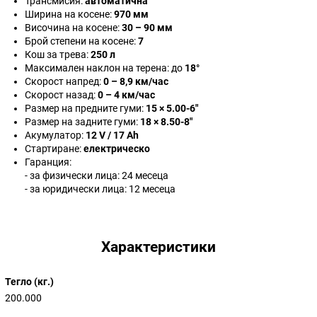
Трансмисия:
автоматична
Ширина на косене:
970 мм
Височина на косене:
30 – 90 мм
Брой степени на косене:
7
Кош за трева:
250 л
Максимален наклон на терена: до
18°
Скорост напред:
0 – 8,9 км/час
Скорост назад:
0 – 4 км/час
Размер на предните гуми:
15 × 5.00-6"
Размер на задните гуми:
18 × 8.50-8"
Акумулатор:
12 V / 17 Ah
Стартиране:
електрическо
Гаранция:
- за физически лица: 24 месеца
- за юридически лица: 12 месеца
Характеристики
Тегло (кг.)
200.000