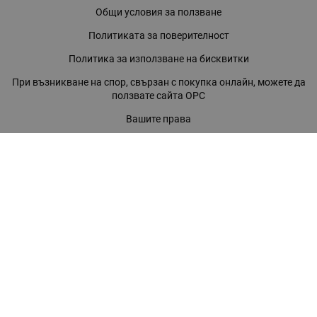
Общи условия за ползване
Политиката за поверителност
Политика за използване на бисквитки
При възникване на спор, свързан с покупка онлайн, можете да
ползвате сайта ОРС
Вашите права
Отказ от сделка
За нас
Магазини
Помощ
Карта на сайта
Контакти
КОНТАКТИ