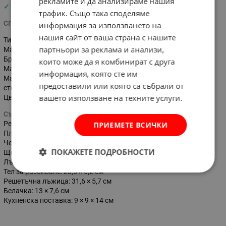
рекламите и да анализираме нашия
✓
Улеснява подготовката на различни видове ястия.
трафик. Също така споделяме
СПЕЦИФИКАЦИИ
информация за използването на
нашия сайт от ваша страна с нашите
Тип: комплект кухненски прибори
партньори за реклама и анализи,
Марка: Home Practic
Брой части:
9
които може да я комбинират с друга
Материал на дръжките:
бамбук
информация, която сте им
Материал на работната част: PP пластмаса, неръждаема
предоставили или която са събрали от
стомана и каучук
вашето използване на техните услуги.
Цвят: черен / естествен дървесен цвят
Съдържание на комплекта:
Решетъчна лъжица: 31,5 × 7,5 см
ПРИЕМЕТЕ ВСИЧКИ
Плоска шпатула: 31,7 × 5,7 см
Черпак: 31,5 × 7,5 см
ПОКАЖЕТЕ ПОДРОБНОСТИ
Щипка за храна: 27,5 × 3,7 см
Лъжица за спагети: 31,5 × 5,6 см
Тел за разбиване: 23,5 × 6,2 см
Решетъчна лъжица: 31,6 × 5,7 см
Белачка: 13 × 7,6 см
Кухненска поставка: 9 × 9 × 14 см