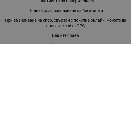
Политиката за поверителност
Политика за използване на бисквитки
При възникване на спор, свързан с покупка онлайн, можете да
ползвате сайта ОРС
Вашите права
Отказ от сделка
За нас
Магазини
Помощ
Карта на сайта
Контакти
КОНТАКТИ
БАГИРА ООД
гр. Стара Загора, бул. "Патриарх Евтимий" 39