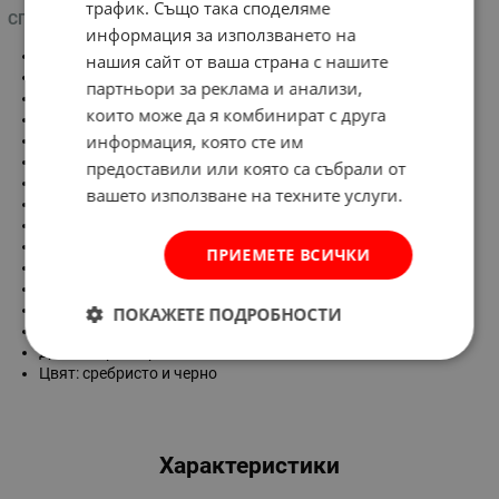
трафик. Също така споделяме
СПЕЦИФИКАЦИИ
информация за използването на
Марка: INTESA
нашия сайт от ваша страна с нашите
Модел: HB43
партньори за реклама и анализи,
Тип продукт: катинар
които може да я комбинират с друга
Тип катинар: класически
информация, която сте им
Тип закопчаване: с шифър
Предназначение: универсален
предоставили или която са събрали от
Брой комбинации: четирицифрен код
вашето използване на техните услуги.
Ниво на защита: ниско
Материал: алуминий
Височина на тялото:
48,6 мм
ПРИЕМЕТЕ ВСИЧКИ
Ширина на тялото:
44 мм
Дължина:
79 мм
Ширина:
18 мм
ПОКАЖЕТЕ ПОДРОБНОСТИ
Височина на скобата:
31 мм
Диаметър на арката:
Ø 6,2 мм
Цвят: сребристо и черно
Характеристики