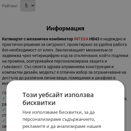
Рейтинг:
Информация
Катинарът с механичен комбинатор
INTESA
HB43
е надеждно и
практично решение за сигурност, проектирано за удобна работа
без необходимост от ключ. Заключващият механизъм се
задвижва чрез четирицифрен код за отключване, който подлежи
на промяна, осигурявайки персонализирана защита и
гъвкавост. Със своята здрава алуминиева конструкция и
компактен дизайн, моделът е отличен избор за ограничаване на
достъпа до различни лични вещи, помещения и шкафове в
интериорна и екстериорна среда.
Този уебсайт използва
ПРИЛОЖЕНИЕ
✓
Подходящ за заключване на шкафчета, кутии за инструменти,
бисквитки
раници и чанти.
✓
Осигурява надеждна защита за мазета, тавани, врати на
Ние използваме бисквитки, за да
стопански постройки и пощенски кутии.
персонализираме съдържанието,
✓
Намира универсално приложение при осигуряване на
рекламите и да анализираме нашия
сигурност в дома, офиса или при пътуване.