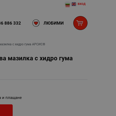
ВХОД
ЛЮБИМИ
6 886 332
мазилка с хидро гума АРСИС®
ва мазилка с хидро гума
а и плащане
И