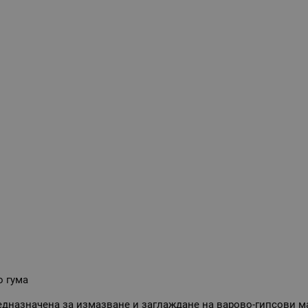
о гума
дназначена за измазване и заглаждане на варово-гипсови ма