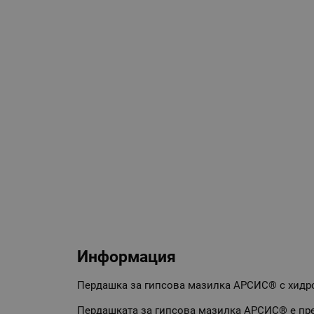
Информация
Пердашка за гипсова мазилка АРСИС® с хидр
Пердашката за гипсова мазилка АРСИС® е пре