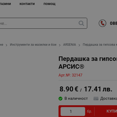
ГАЗИНИ
КОНТАКТИ
ПОМОЩ
088
не
Инструменти за мазилки и бои
ARSENIA
Пердашка за гипсова 
Пердашка за гипсо
АРСИС®
Арт.№:
32147
8.90
€
17.41
лв.
/
В наличност
Доставк
КУП
бр.