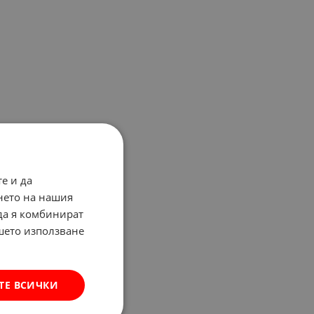
е и да
нето на нашия
 да я комбинират
ашето използване
ТЕ ВСИЧКИ