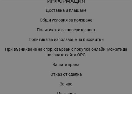
ИНФОРМАЦИЯ
Доставка и плащане
Общи условия за ползване
Политиката за поверителност
Политика за използване на бисквитки
При възникване на спор, свързан с покупка онлайн, можете да
ползвате сайта ОРС
Вашите права
Отказ от сделка
За нас
Магазини
Помощ
Карта на сайта
Контакти