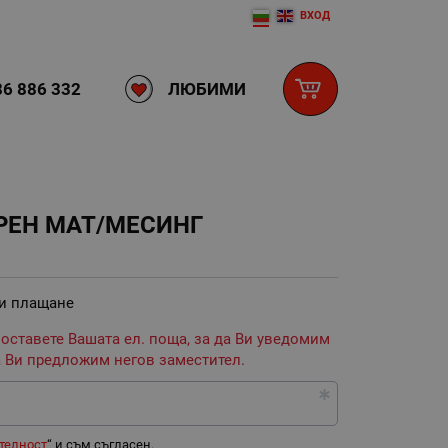
ВХОД
ЛЮБИМИ
6 886 332
РЕН МАТ/МЕСИНГ
 и плащане
 оставете Вашата ел. поща, за да Ви уведомим
 Ви предложим негов заместител.
телност
“ и съм съгласен.