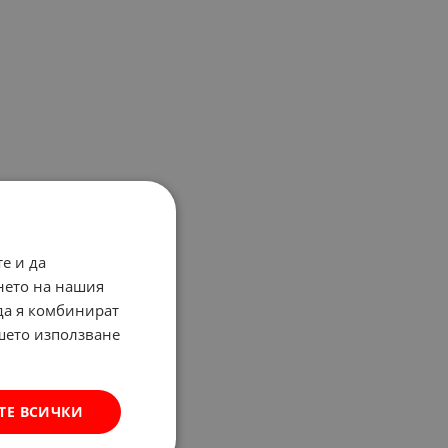
е и да
нето на нашия
 да я комбинират
ашето използване
ТЕ ВСИЧКИ