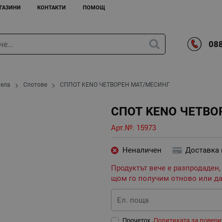
ГАЗИНИ
КОНТАКТИ
ПОМОЩ
088
тела
Спотове
СППОТ KENO ЧЕТВОРЕН МАТ/МЕСИНГ
СПОТ KENO ЧЕТВО
Арт.№:
15973
Неналичен
Доставка
Продуктът вече е разпродаден,
щом го получим отново или да
Ел. поща
Прочетох „
Политиката за повери