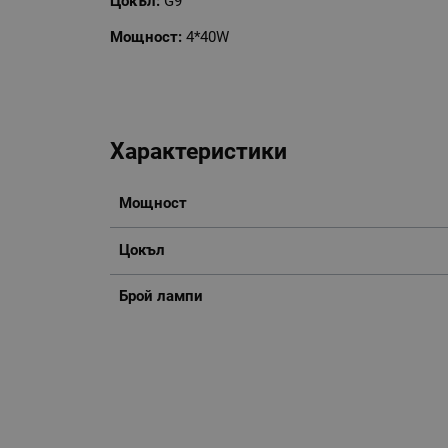
Цокъл:
G9
Мощност:
4*40W
Характеристики
Мощност
Цокъл
Брой лампи