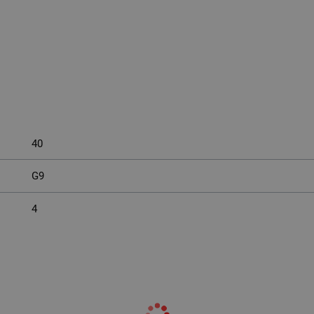
40
G9
4