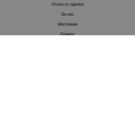
Отказ от сделка
За нас
Магазини
Помощ
Карта на сайта
Контакти
КОНТАКТИ
БАГИРА ООД
гр. Стара Загора, бул. "Патриарх Евтимий" 39
Телефони:
0899 919 917
- Информация
(042) 613 389
- Факс
0886 886 332
- Онлайн магазин
E-mail:
online:at:bagira.bg
МЕТОДИ НА ПЛАЩАНЕ