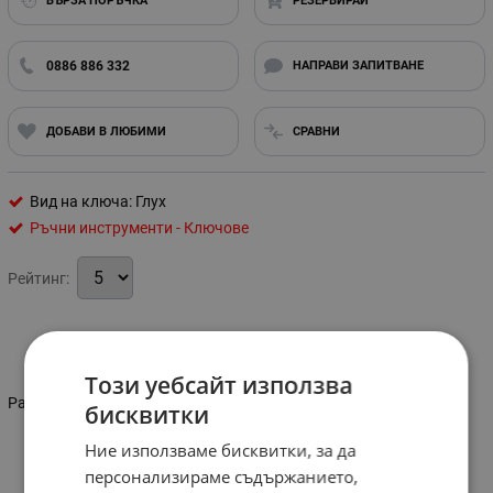
БЪРЗА ПОРЪЧКА
РЕЗЕРВИРАЙ
0886 886 332
НАПРАВИ ЗАПИТВАНЕ
ДОБАВИ В ЛЮБИМИ
СРАВНИ
Вид на ключа: Глух
Ръчни инструменти - Ключове
Рейтинг:
Информация
Този уебсайт използва
Размер: 6х7 мм
бисквитки
Ние използваме бисквитки, за да
Характеристики
персонализираме съдържанието,