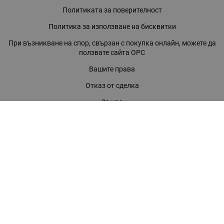
Политиката за поверителност
Политика за използване на бисквитки
При възникване на спор, свързан с покупка онлайн, можете да
ползвате сайта ОРС
Вашите права
Отказ от сделка
За нас
Магазини
Помощ
Карта на сайта
Контакти
КОНТАКТИ
БАГИРА ООД